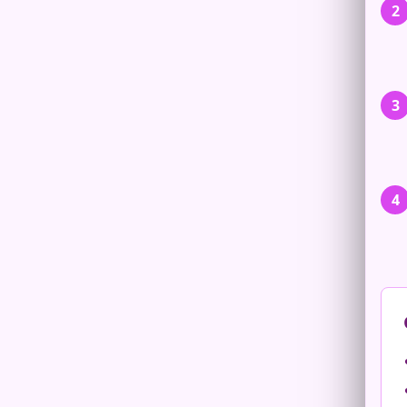
2
3
4