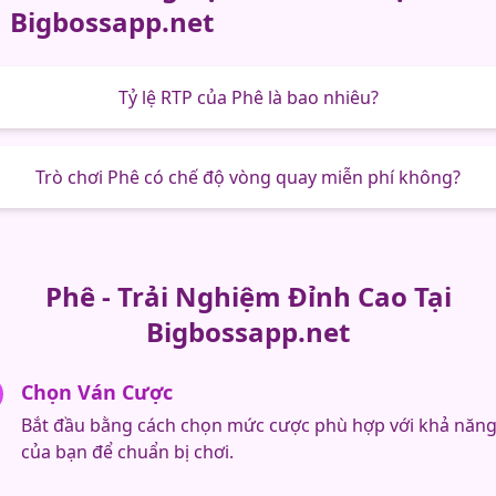
❓
Bigbossapp.net
Tỷ lệ RTP của Phê là bao nhiêu?
Trò chơi Phê có chế độ vòng quay miễn phí không?
Phê - Trải Nghiệm Đỉnh Cao Tại
Bigbossapp.net
Chọn Ván Cược
Bắt đầu bằng cách chọn mức cược phù hợp với khả năn
của bạn để chuẩn bị chơi.