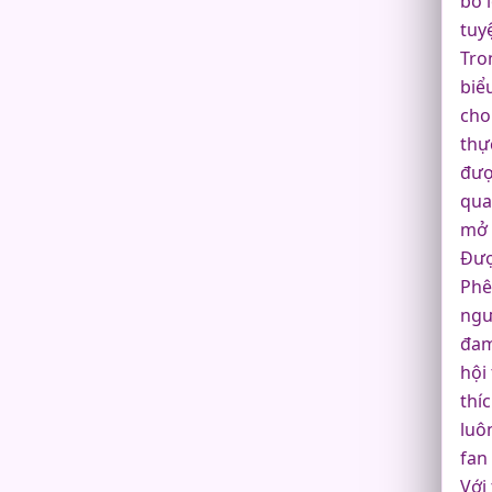
bỏ 
tuyệ
Tro
biể
cho
thự
đượ
qua
mở 
Đượ
Phê
ngư
đa
hội
thí
luô
fan
Với