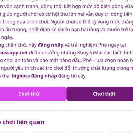
n vốn cạnh tranh, đồng thời kết hợp mức độ biến động vừa
i giúp người chơi có cơ hội thu lớn mà vẫn duy trì dòng tiền
h trong quá trình chơi. Người chơi có thể kỳ vọng mức thắn
 đa ấn tượng, nhất định sẽ khiến bạn hài lòng và muốn trở lạ
 ngày.
g chần chừ, hãy
đăng nhập
và trải nghiệm Phê ngay tại
bossapp.net
để tận hưởng những KhuyếnMãi đặc biệt, tính
g chơi an toàn và bảo mật hàng đầu. Phê – lựa chọn hoàn 
 người yêu thích các trò chơi đổi thưởng chất lượng trong 
h thái
bigboss đăng nhập
đáng tin cậy.
Chơi thử
Chơi thật
ò chơi liên quan