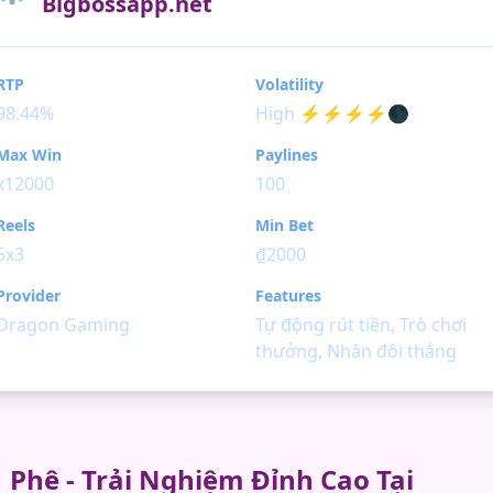
Bigbossapp.net
RTP
Volatility
98.44%
High ⚡⚡⚡⚡🌑
Max Win
Paylines
x12000
100
Reels
Min Bet
5x3
₫2000
Provider
Features
Dragon Gaming
Tự động rút tiền, Trò chơi
thưởng, Nhân đôi thắng
Phê - Trải Nghiệm Đỉnh Cao Tại