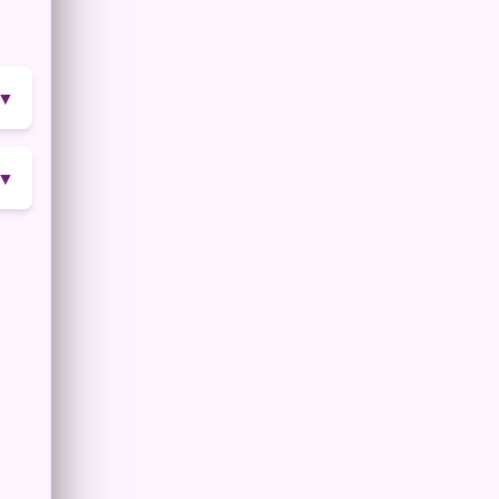
▼
▼
g