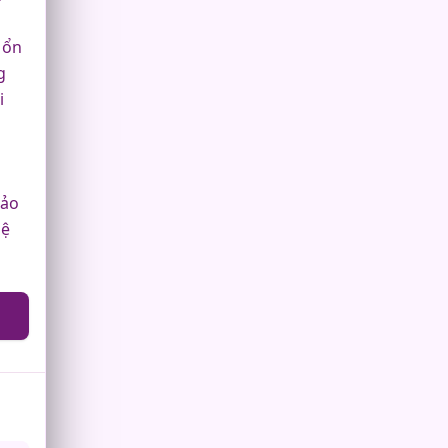
 ổn
g
i
hảo
hệ