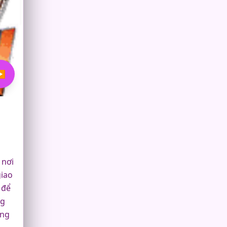
▶
, nơi
giao
 để
ng
ông