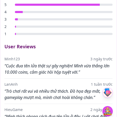
5
4
3
2
1
User Reviews
Minh123
3 ngày trước
“Cuộc đua tên lửa thật sự gây nghiện! Mình vừa thắng lớn
10.000 coins, cảm giác hồi hộp tuyệt vời.”
LanAnh
1 tuần trước
“Trò chơi rất vui và nhiều thử thách. Đồ họa đẹp mắt,
gameplay mượt mà, mình chơi hoài không chán.”
HieuGame
2 ngày trước
“Mình thích phong cách đua tên lửa ở đây. Luật chơi đơn