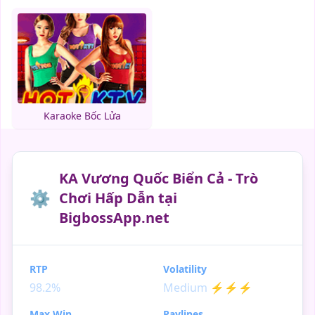
Karaoke Bốc Lửa
KA Vương Quốc Biển Cả - Trò
⚙️
Chơi Hấp Dẫn tại
BigbossApp.net
RTP
Volatility
98.2%
Medium ⚡⚡⚡
Max Win
Paylines