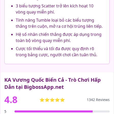
3 biểu tượng Scatter trở lên kích hoạt 10
vòng quay miễn phí.
Tính năng Tumble loại bỏ các biểu tượng
thắng trên cuộn, mở ra cơ hội trúng liên tiếp.
Hệ số nhân chiến thắng được áp dụng trong
toàn bộ vòng quay miễn phí.
Cược tối thiểu và tối đa được quy định rõ
trong bảng cược, người chơi cần tuân thủ.
KA Vương Quốc Biển Cả - Trò Chơi Hấp
Dẫn tại BigbossApp.net
4.8
⭐⭐⭐⭐⭐
1342 Reviews
5