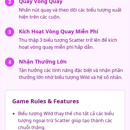
Quay Vòng Quay
2
Nhấn nút quay và theo dõi các biểu tượng xuất
hiện trên các cuộn.
Kích Hoạt Vòng Quay Miễn Phí
3
Thu thập 3 biểu tượng Scatter trở lên để kích
hoạt vòng quay miễn phí hấp dẫn.
Nhận Thưởng Lớn
4
Tận hưởng các tính năng đặc biệt và nhận phần
thưởng lớn nhờ biểu tượng Wild và hệ số nhân.
Game Rules & Features
Biểu tượng Wild thay thế cho tất cả các biểu
tượng ngoại trừ Scatter giúp tạo thành các
chuỗi thắng.