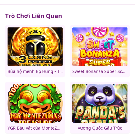
Trò Chơi Liên Quan
Bùa hộ mệnh Bọ Hung - Tập hồng vận
Sweet Bonanza Super Scatter
YGR Báu vật của MonteZuma
Vương Quốc Gấu Trúc