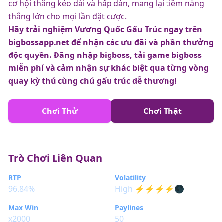
cơ hội thắng kéo dài và hấp dẫn, mang lại tiềm năng
thắng lớn cho mọi lần đặt cược.
Hãy trải nghiệm Vương Quốc Gấu Trúc ngay trên
bigbossapp.net để nhận các ưu đãi và phần thưởng
độc quyền. Đăng nhập bigboss, tải game bigboss
miễn phí và cảm nhận sự khác biệt qua từng vòng
quay kỳ thú cùng chú gấu trúc dễ thương!
Chơi Thử
Chơi Thật
Trò Chơi Liên Quan
RTP
Volatility
96.84%
High ⚡⚡⚡⚡🌑
Max Win
Paylines
x2000
50