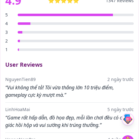
4.9
⭐⭐⭐⭐⭐
1347 Reviews
5
4
3
2
1
User Reviews
NguyenTien89
2 ngày trước
“Vui không thể tả! Tôi vừa thắng lớn 10 triệu điểm,
gameplay cực kỳ mượt mà.”
LinhHoaMai
5 ngày trước
“Game rất hấp dẫn, đồ họa đẹp, mỗi lần chơi đều có cảm
giác hồi hộp và vui sướng khi trúng thưởng.”