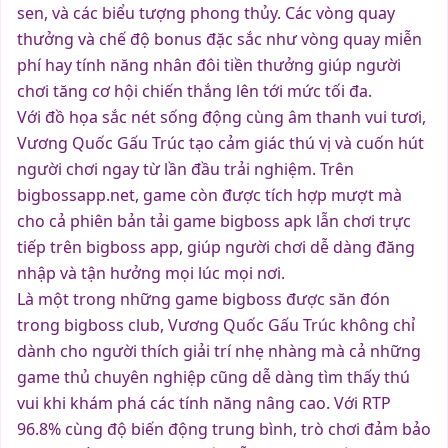
sen, và các biểu tượng phong thủy. Các vòng quay
thưởng và chế độ bonus đặc sắc như vòng quay miễn
phí hay tính năng nhân đôi tiền thưởng giúp người
chơi tăng cơ hội chiến thắng lên tới mức tối đa.
Với đồ họa sắc nét sống động cùng âm thanh vui tươi,
Vương Quốc Gấu Trúc tạo cảm giác thú vị và cuốn hút
người chơi ngay từ lần đầu trải nghiệm. Trên
bigbossapp.net, game còn được tích hợp mượt mà
cho cả phiên bản tải game bigboss apk lẫn chơi trực
tiếp trên bigboss app, giúp người chơi dễ dàng đăng
nhập và tận hưởng mọi lúc mọi nơi.
Là một trong những game bigboss được săn đón
trong bigboss club, Vương Quốc Gấu Trúc không chỉ
dành cho người thích giải trí nhẹ nhàng mà cả những
game thủ chuyên nghiệp cũng dễ dàng tìm thấy thú
vui khi khám phá các tính năng nâng cao. Với RTP
96.8% cùng độ biến động trung bình, trò chơi đảm bảo