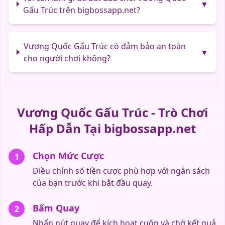
▼
Gấu Trúc trên bigbossapp.net?
Vương Quốc Gấu Trúc có đảm bảo an toàn
▼
cho người chơi không?
Vương Quốc Gấu Trúc - Trò Chơi
Hấp Dẫn Tại bigbossapp.net
Chọn Mức Cược
1
Điều chỉnh số tiền cược phù hợp với ngân sách
của bạn trước khi bắt đầu quay.
Bấm Quay
2
Nhấn nút quay để kích hoạt cuộn và chờ kết quả