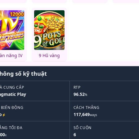
àn năng IV
9 Hũ vàng
hông số kỹ thuật
À CUNG CẤP
RTP
agmatic Play
96.52
%
 BIẾN ĐỘNG
CÁCH THẮNG
o
117,649
⚡
ways
ẮNG TỐI ĐA
SỐ CUỘN
000
6
x