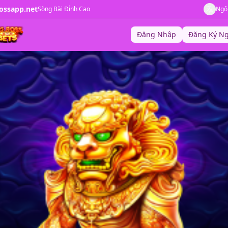
ossapp.net
Sòng Bài Đỉnh Cao
Ngô
Đăng Nhập
Đăng Ký N