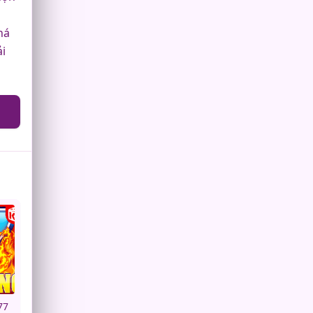
há
i
77