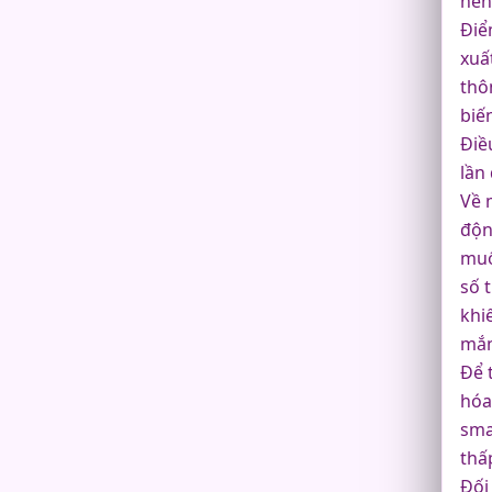
nên
Điể
xuấ
thô
biế
Điề
lần
Về 
độn
muố
số 
khi
mắn
Để 
hóa
sma
thấ
Đối