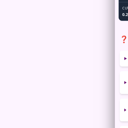
CƯ
0.