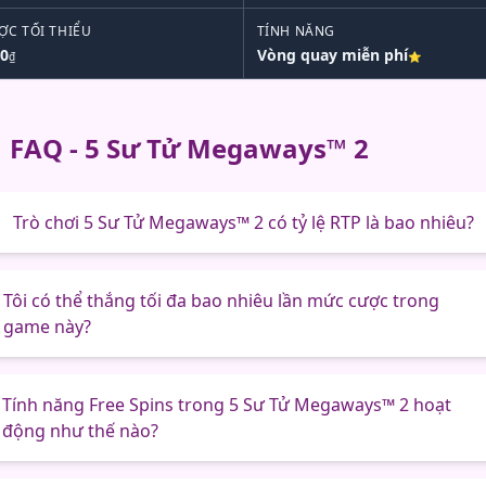
ỢC TỐI THIỂU
TÍNH NĂNG
20
Vòng quay miễn phí
₫
⭐
❓
FAQ - 5 Sư Tử Megaways™ 2
Trò chơi 5 Sư Tử Megaways™ 2 có tỷ lệ RTP là bao nhiêu?
Tôi có thể thắng tối đa bao nhiêu lần mức cược trong
game này?
Tính năng Free Spins trong 5 Sư Tử Megaways™ 2 hoạt
động như thế nào?