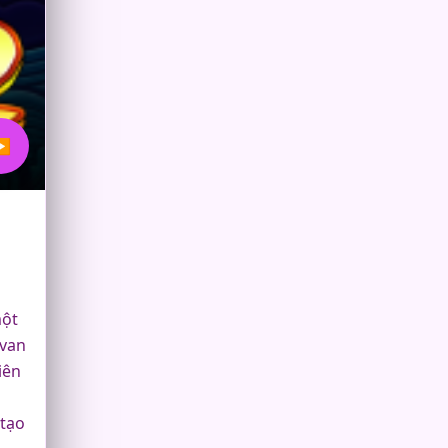
▶
một
avan
iên
 tạo