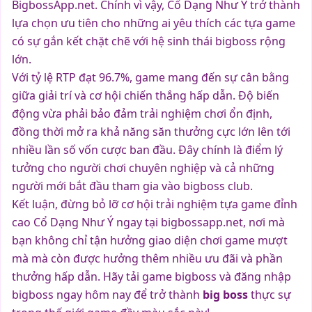
BigbossApp.net. Chính vì vậy, Cổ Dạng Như Ý trở thành
lựa chọn ưu tiên cho những ai yêu thích các tựa game
có sự gắn kết chặt chẽ với hệ sinh thái bigboss rộng
lớn.
Với tỷ lệ RTP đạt 96.7%, game mang đến sự cân bằng
giữa giải trí và cơ hội chiến thắng hấp dẫn. Độ biến
động vừa phải bảo đảm trải nghiệm chơi ổn định,
đồng thời mở ra khả năng săn thưởng cực lớn lên tới
nhiều lần số vốn cược ban đầu. Đây chính là điểm lý
tưởng cho người chơi chuyên nghiệp và cả những
người mới bắt đầu tham gia vào bigboss club.
Kết luận, đừng bỏ lỡ cơ hội trải nghiệm tựa game đỉnh
cao Cổ Dạng Như Ý ngay tại bigbossapp.net, nơi mà
bạn không chỉ tận hưởng giao diện chơi game mượt
mà mà còn được hưởng thêm nhiều ưu đãi và phần
thưởng hấp dẫn. Hãy tải game bigboss và đăng nhập
bigboss ngay hôm nay để trở thành
big boss
thực sự