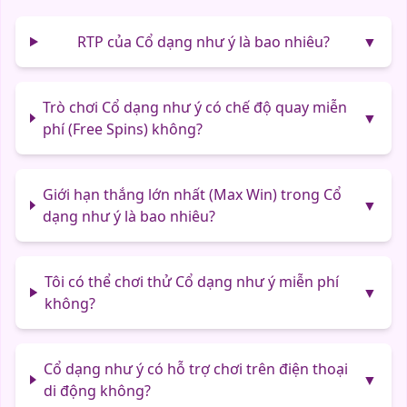
RTP của Cổ dạng như ý là bao nhiêu?
▼
Trò chơi Cổ dạng như ý có chế độ quay miễn
▼
phí (Free Spins) không?
Giới hạn thắng lớn nhất (Max Win) trong Cổ
▼
dạng như ý là bao nhiêu?
Tôi có thể chơi thử Cổ dạng như ý miễn phí
▼
không?
Cổ dạng như ý có hỗ trợ chơi trên điện thoại
▼
di động không?