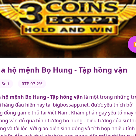
a hộ mệnh Bọ Hung - Tập hồng vận
 Soft
RTP 97.2%
 hộ mệnh Bọ Hung - Tập hồng vận
là một trong những tr
i hàng đầu hiện nay tại bigbossapp.net, được yêu thích bởi
g đồng game thủ tại Việt Nam. Khám phá ngay yếu tố may
tăng vận đỏ qua hình tượng bọ hung - biểu tượng của sự th
ng và tài lộc. Với giao diện sinh động và tích hợp nhiều tính