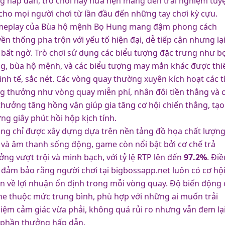
g hấp dẫn, trò chơi này hứa hẹn mang đến trải nghiệm tuy
 cho mọi người chơi từ lần đầu đến những tay chơi kỳ cựu.
eplay của Bùa hộ mệnh Bọ Hung mang đậm phong cách
yền thống pha trộn với yếu tố hiện đại, dễ tiếp cận nhưng lạ
 bất ngờ. Trò chơi sử dụng các biểu tượng đặc trưng như b
g, bùa hộ mệnh, và các biểu tượng may mắn khác được thi
tinh tế, sắc nét. Các vòng quay thường xuyên kích hoạt các t
g thưởng như vòng quay miễn phí, nhân đôi tiền thắng và 
thưởng tăng hồng vận giúp gia tăng cơ hội chiến thắng, tạo
ng giây phút hồi hộp kịch tính.
ng chỉ được xây dựng dựa trên nền tảng đồ họa chất lượn
 và âm thanh sống động, game còn nổi bật bởi cơ chế trả
ởng vượt trội và minh bạch, với tỷ lệ RTP lên đến
97.2%
. Điề
 đảm bảo rằng người chơi tại bigbossapp.net luôn có cơ hộ
n về lợi nhuận ổn định trong mỗi vòng quay. Độ biến động
e thuộc mức trung bình, phù hợp với những ai muốn trải
iệm cảm giác vừa phải, không quá rủi ro nhưng vẫn đem lạ
 phần thưởng hấp dẫn.