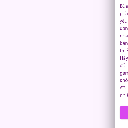
Bùa
phầ
yêu
đăn
nha
bản
thiế
Hãy
đỏ 
gam
khô
độc
nhi