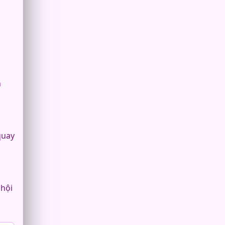
n
quay
 hội