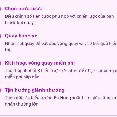
Chọn mức cược
Điều chỉnh số tiền cược phù hợp với chiến lược của bạn
trước khi quay.
Quay bánh xe
Nhấn nút quay để bắt đầu vòng quay và chờ kết quả hiể
thị.
Kích hoạt vòng quay miễn phí
Thu thập ít nhất 3 biểu tượng Scatter để nhận các vòng 
miễn phí hấp dẫn.
Tận hưởng giành thưởng
Theo dõi các biểu tượng Bọ Hung xuất hiện giúp tăng cơ
nhận thưởng lớn.