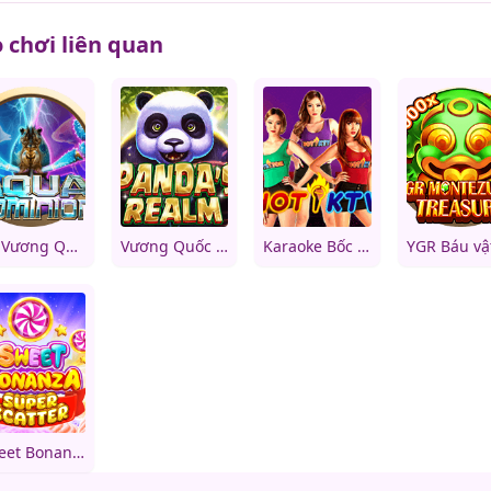
ò chơi liên quan
KA Vương Quốc Biển Cả
Vương Quốc Gấu Trúc
Karaoke Bốc Lửa
Sweet Bonanza Super Scatter