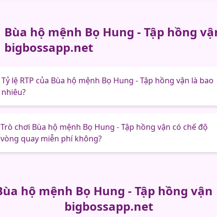
Bùa hộ mệnh Bọ Hung - Tập hồng vậ
❓
bigbossapp.net
Tỷ lệ RTP của Bùa hộ mệnh Bọ Hung - Tập hồng vận là bao
nhiêu?
Trò chơi Bùa hộ mệnh Bọ Hung - Tập hồng vận có chế độ
vòng quay miễn phí không?
Bùa hộ mệnh Bọ Hung - Tập hồng vận 
bigbossapp.net