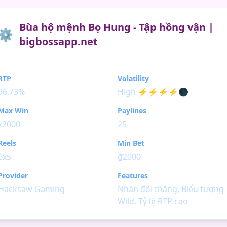
Bùa hộ mệnh Bọ Hung - Tập hồng vận |
⚙️
bigbossapp.net
RTP
Volatility
96.73%
High ⚡⚡⚡⚡🌑
Max Win
Paylines
x2000
25
Reels
Min Bet
6x5
₫2000
Provider
Features
Hacksaw Gaming
Nhân đôi thắng, Biểu tượng
Wild, Tỷ lệ RTP cao