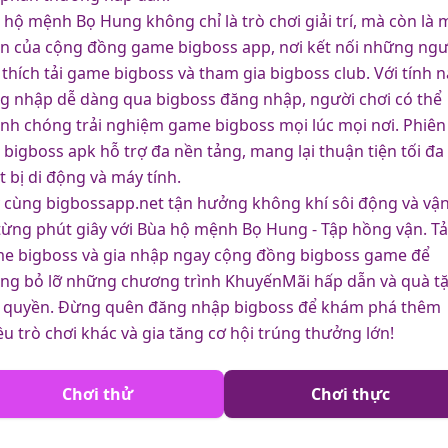
 hộ mệnh Bọ Hung không chỉ là trò chơi giải trí, mà còn là 
n của cộng đồng game bigboss app, nơi kết nối những ngư
 thích tải game bigboss và tham gia bigboss club. Với tính 
g nhập dễ dàng qua bigboss đăng nhập, người chơi có thể
nh chóng trải nghiệm game bigboss mọi lúc mọi nơi. Phiên
 bigboss apk hỗ trợ đa nền tảng, mang lại thuận tiện tối đa
t bị di động và máy tính.
 cùng bigbossapp.net tận hưởng không khí sôi động và vậ
từng phút giây với Bùa hộ mệnh Bọ Hung - Tập hồng vận. Tả
e bigboss và gia nhập ngay cộng đồng bigboss game để
ng bỏ lỡ những chương trình KhuyếnMãi hấp dẫn và quà t
 quyền. Đừng quên đăng nhập bigboss để khám phá thêm
ều trò chơi khác và gia tăng cơ hội trúng thưởng lớn!
Chơi thử
Chơi thực